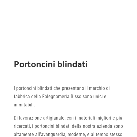
costante.
Non perdere la tua occasione e contatta la
Falegnameria Bisso per ricevere ulteriori informazioni
per la tua personale porta blindata!
Portoncini blindati
I portoncini blindati che presentano il marchio di
fabbrica della Falegnameria Bisso sono unici e
inimitabili.
Di lavorazione artigianale, con i materiali migliori e più
ricercati, i portoncini blindati della nostra azienda sono
altamente all’avanguardia, moderne, e al tempo stesso